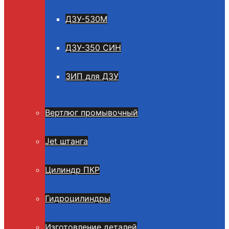
ДЗУ-530М
ДЗУ-350 СИН
ЗИП для ДЗУ
Вертлюг промывочный
Jet штанга
Цилиндр ПКР
Гидроцилиндры
Изготовление деталей