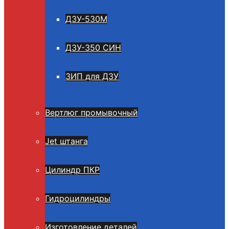
ДЗУ-530М
ДЗУ-350 СИН
ЗИП для ДЗУ
Вертлюг промывочный
Jet штанга
Цилиндр ПКР
Гидроцилиндры
Изготовление деталей