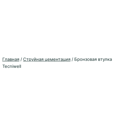
Главная
/
Струйная цементация
/ Бронзовая втулка
Tecniwell