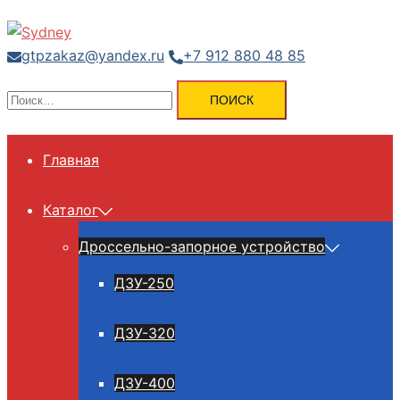
Перейти
к
gtpzakaz@yandex.ru
+7 912 880 48 85
содержимому
Найти:
Главная
Каталог
Дроссельно-запорное устройство
ДЗУ-250
ДЗУ-320
ДЗУ-400